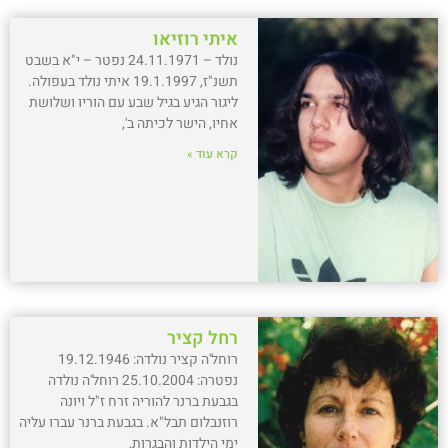
איתי רוזיאו
נולד – 24.11.1971 נפטר – י"א בשבט
תשנ"ז, 19.1.1997 איתי נולד בעפולה.
ליגור הגיע בגיל שבע עם הוריו ושלושת
אחיו, הישר לכיתה ב',
קרא עוד »
רחל קציר
רוחל'ה קציר נולדה: 19.12.1946
נפטרה: 25.10.2004 רוחל'ה נולדה
בגבעת ברנר להוריה זרח ז"ל ויונה
רוזנבלום תבל"א. בגבעת ברנר עברו עליה
ימי הילדות והבגרות,