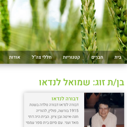
בית
חברים
קטגוריות
חללי צה"ל
אודות
בן/ת זוג: שמואל לנדאו
דבורה לנדאו
דבורה לנדאו דבורה נולדה בשנת
1915 בורשה, פולין, להוריה
חנה-איטה ובן ציון. הבית היה דתי
מאד ועני. עם סיום בית ספר עממי