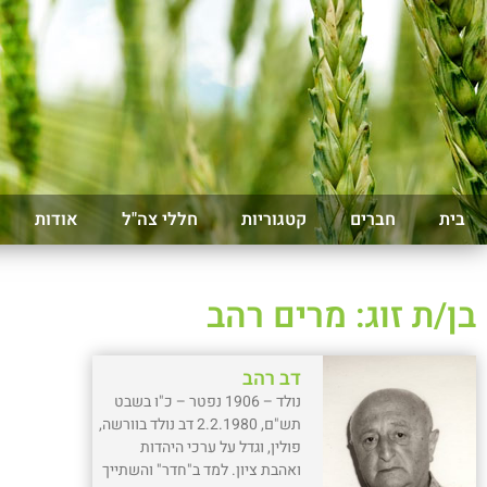
בית
חברים
קטגוריות
חללי צה"ל
אודות
בן/ת זוג: מרים רהב
דב רהב
נולד – 1906 נפטר – כ"ו בשבט
תש"ם, 2.2.1980 דב נולד בוורשה,
פולין, וגדל על ערכי היהדות
ואהבת ציון. למד ב"חדר" והשתייך