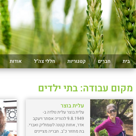
בית
חברים
קטגוריות
חללי צה"ל
אודות
מקום עבודה: בתי ילדים
עלית בוצר
עלית בוצר עלית נולדה ב-
9.8.1949 להוריה אסתר ויעקב
אדר, אחות קטנה לשמוליק ואברי.
בת מחזור כ"ב. חבריה מציינים