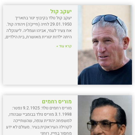
יעקב קול
יעקב קול נולד בקיבוץ יגור בתאריך
29.01.1950 לחיה (חייק׳ה) ויהודה קול.
אח צעיר לעמי, אביהו ועמליה. ליענקל'ה
היתה ילדות יגורית מאושרת, בית הילדים,
קרא עוד »
מוריס רחמים
מוריס רחמים נולד: 9.2.1925 נפטר:
3.1.1998 מוריס נולד בבומביי שבהודו,
למשפחה יהודית ענפה, שהשתייכה
לקהילה העיראקית בעיר. מעולם לא ידע
מחסור בחייו, רוחני