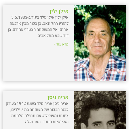
אילן ילין
אילן ילין אילן נולד ביגור ב-5.5.1933
להוריו רחל וזאב. בן בכור מבין ארבעה
אחים. אל המשפחה הצטרף עמירם, בן
דוד שבא מתל אביב
קרא עוד »
אריה ניסן
אריה ניסן אריה נולד בשנת 1942 בעירק
כבנה הבכור של משפחה בת 7 ילדים,
ציונית ומשכילה. עם תחילת מלחמת
העצמאות התנדב האב ועלה