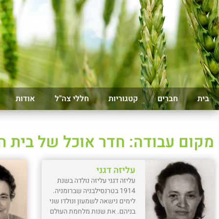
בית
חברים
קטגוריות
חללי צה"ל
אודות
מקום עבודה: חדר אוכל של בית 
עליזה דגני
עליזה דגני עליזה נולדה בשנת
1914 בטרנסילבניה שברומניה.
לימים נישאה לשמעון ונולדו שני
בניהם. את שנות מלחמת העולם