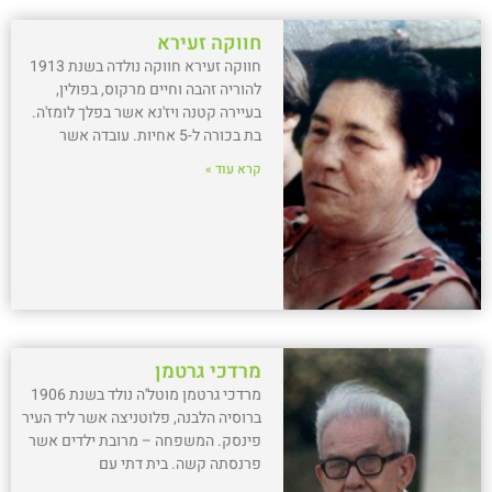
חווקה זעירא
חווקה זעירא חווקה נולדה בשנת 1913
להוריה זהבה וחיים מרקוס, בפולין,
בעיירה קטנה ויז'נא אשר בפלך לומז'ה.
בת בכורה ל-5 אחיות. עובדה אשר
קרא עוד »
מרדכי גרטמן
מרדכי גרטמן מוטל'ה נולד בשנת 1906
ברוסיה הלבנה, פלוטניצה אשר ליד העיר
פינסק. המשפחה – מרובת ילדים אשר
פרנסתה קשה. בית דתי עם