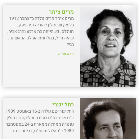
מרים צימר
מרים צימר מרים נולדה בדצמבר 1912
בלוצק שבפולין להוריה גניה ויעקב
חנה'לס. כשהייתה בת ארבע נהרג אביה,
שהיה חייל, במלחמת העולם הראשונה.
בגיל
קרא עוד »
רחל יגורי
רחל יגורי-צם נולדה ב-16 באוגוסט 1909,
כ"ט אב תרס"ט בעיירה אוליקה שבפולין.
נפטרה ממחלה ממארת ב-24 בספטמבר
1989 כ"ו אלול תשמ"ט, בביתה ביגור.