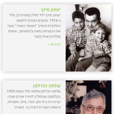
יצחק מינץ
יצחק מינץ יליד פולין (שמיטיץ), נולד
ב-1916. מוקדם הצטרף לתנועה
החלוצית וכחניך "השומר הצעיר" עשה
את הכשרתו בחוות צ'נסטוחוב. אחותו
(גולדה) ואחיו (חבר
קרא עוד »
שלמה הנדלמן
שלמה הנדלמן שלמה נולד בשנת 1929
בקלוסובו שבפולין, להוריו אהרון ושרה.
הבית היה בית חם, יהודי, ציוני, מסורתי,
והשפה העברית דוברה בו. כשהיה