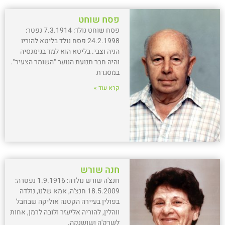
פסח שוחט
פסח שוחט נולד: 7.3.1914 נפטר:
24.2.1998 פסח נולד בליטא להוריו
הניה וצבי. בליטא הוא למד בגימנסיה
והיה חבר תנועת הנוער "השומר הצעיר".
במסגרת
קרא עוד »
חנה שורש
חנצ'ה שורש נולדה: 1.9.1916 נפטרה:
18.5.2009 חנצ'ה, אמא שלנו, נולדה
בפולין בעיירה הקטנה אוליקה שבחבל
ווהלין, להוריה אליעזר ולובה לרמן, אחות
לשרק'ה ושושנקה.