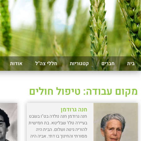
בית
חברים
קטגוריות
חללי צה"ל
אודות
מקום עבודה: טיפול חולים
חנה גרודמן
חנה גרודמן חנה נולדה בט"ו בשבט
בעיירה טלז' שבליטא. בת חמישית
להוריה גיטה ושלום. הבית היה
מסורתי והחינוך בו דתי. אביה היה