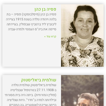
פסיה בן כהן
פסיה בן כהן (מיסלבוסקה) פסיה – בת
בלהה ויהודה נולדה בשנת 1915 בעיירה
ליבוביץ ליד ברנוביץ שבפולין. בעיירתה
סיימה את ביה"ס העממי ולמדה-עבדה
קרא עוד »
שולמית ביאליסטוק
שולמית ביאליסטוק שולמית נולדה
ב-27.11.1908 בטרנופול שבגליציה
(פולין המזרחית). ביתה היה בית מסורתי
ובילדותה למדה ב"חדר". היות שגליציה
הייתה שייכת לאוסטריה, בה התקיים