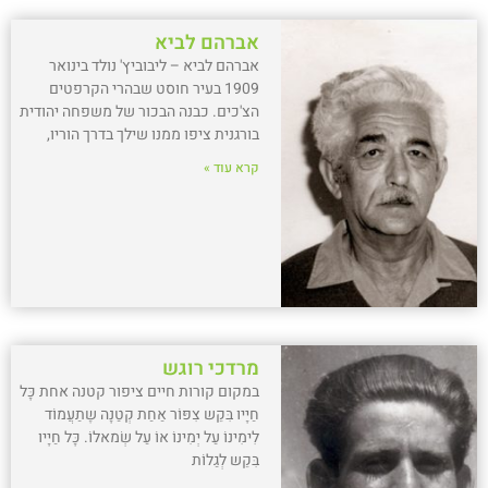
אברהם לביא
אברהם לביא – ליבוביץ' נולד בינואר
1909 בעיר חוסט שבהרי הקרפטים
הצ'כים. כבנה הבכור של משפחה יהודית
בורגנית ציפו ממנו שילך בדרך הוריו,
קרא עוד »
מרדכי רוגש
במקום קורות חיים ציפור קטנה אחת כָּל
חַיָיו בִּקֵש צִפּוֹר אַחַת קְטַנָה שֶתַעֲמוֹד
לִימִינוֹ עַל יְמִינוֹ אוֹ עַל שְׂמאלוֹ. כָּל חַיָיו
בִּקֵש לְגַלוֹת