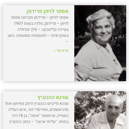
אסתר לויתן פרידמן
אסתר לויתן – פרידמן חברתנו אסתר
לויתן – פרידמן, נולדה בשנת 1907
בעיירה קלינובקה – פלך פודוליה
באוקראינה – למשפחה מסועפת. האב
–
קרא עוד »
שרגא כהנוביץ
שרגא פייביש כהנוביץ ניתק מאיתנו אחד
מהראשונים, ממייסדי יגור, איש העליה
השנייה, מראשוני "אחוה", בן 76 היה
במותו. "עליתי ארצה" – כותב כהנוביץ